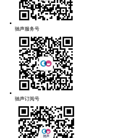
驰声服务号
驰声订阅号