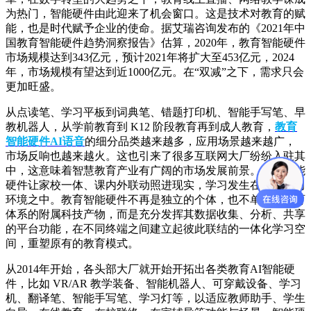
为热门，智能硬件由此迎来了机会窗口。这是技术对教育的赋
能，也是时代赋予企业的使命。据艾瑞咨询发布的《2021年中
国教育智能硬件趋势洞察报告》估算，2020年，教育智能硬件
市场规模达到343亿元，预计2021年将扩大至453亿元，2024
年，市场规模有望达到近1000亿元。在“双减”之下，需求只会
更加旺盛。
从点读笔、学习平板到词典笔、错题打印机、智能手写笔、早
教机器人，从学前教育到 K12 阶段教育再到成人教育，
教育
智能硬件AI语音
的细分品类越来越多，应用场景越来越广，
市场反响也越来越火。这也引来了很多互联网大厂纷纷入驻其
中，这意味着智慧教育产业有广阔的市场发展前景。教育智能
硬件让家校一体、课内外联动照进现实，学习发生在泛在学习
环境之中。教育智能硬件不再是独立的个体，也不单纯是教育
体系的附属科技产物，而是充分发挥其数据收集、分析、共享
的平台功能，在不同终端之间建立起彼此联结的一体化学习空
间，重塑原有的教育模式。
从2014年开始，各头部大厂就开始开拓出各类教育AI智能硬
件，比如 VR/AR 教学装备、智能机器人、可穿戴设备、学习
机、翻译笔、智能手写笔、学习灯等，以适应教师助手、学生