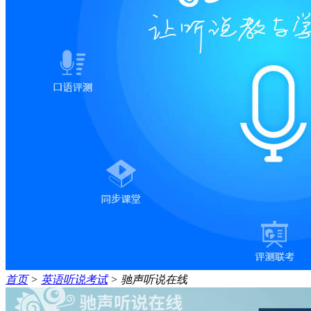
首页
>
英语听说考试
>
驰声听说在线