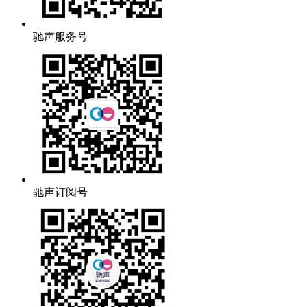
驰声服务号
驰声订阅号