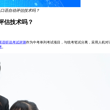
是口语自动评估技术吗？
评估技术吗？
英语听说
考试评测
作为
中考
单列考试项目
，与统考笔
试分离，采用人机对
术
。