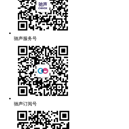
驰声服务号
驰声订阅号