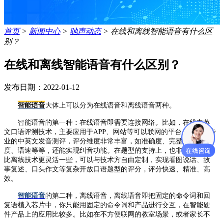
首页
>
新闻中心
>
驰声动态
>
在线和离线智能语音有什么区
别？
在线和离线智能语音有什么区别？
发布日期：2022-01-12
智能语音
大体上可以分为在线语音和离线语音两种。
智能语音的第一种：
在线语音即需要连接网络
。
比如，在线中英
文口语评测技术，主要应用于
APP、网站等可以联网的平台上，实现专
业的中英文发音测评，评分维度非常丰富，如准确度、完整度、流利
度、语速等等，还能实现纠音功能。在题型的支持上，也非常广泛，
比离线技术更灵活一些，可以与技术方自由定制，实现看图说话、故
事复述、口头作文等复杂开放口语题型的评分，评分快速、精准、高
效。
智能语音
的第二种，离线语音，离线语音即把固定的命令词和回
复语植入芯片中，你只能用固定的命令词和产品进行交互，在智能硬
件产品上的应用比较多。比如在不方便联网的教室场景，或者家长不