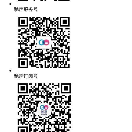
驰声服务号
驰声订阅号