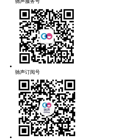
驰声服务号
驰声订阅号