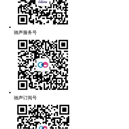
驰声服务号
驰声订阅号