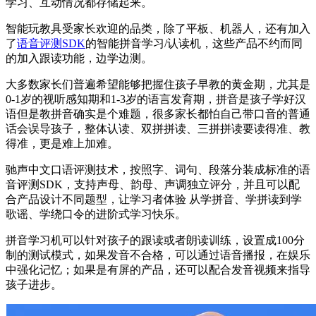
学习、互动情况都存储起来。
智能玩教具受家长欢迎的品类，除了平板、机器人，还有加入
了
语音评测SDK
的智能拼音学习/认读机，这些产品不约而同
的加入跟读功能，边学边测。
大多数家长们普遍希望能够把握住孩子早教的黄金期，尤其是
0-1岁的视听感知期和1-3岁的语言发育期，拼音是孩子学好汉
语但是教拼音确实是个难题，很多家长都怕自己带口音的普通
话会误导孩子，整体认读、双拼拼读、三拼拼读要读得准、教
得准，更是难上加难。
驰声中文口语评测技术，按照字、词句、段落分装成标准的语
音评测SDK，支持声母、韵母、声调独立评分，并且可以配
合产品设计不同题型，让学习者体验 从学拼音、学拼读到学
歌谣、学绕口令的进阶式学习快乐。
拼音学习机可以针对孩子的跟读或者朗读训练，设置成100分
制的测试模式，如果发音不合格，可以通过语音播报，在娱乐
中强化记忆；如果是有屏的产品，还可以配合发音视频来指导
孩子进步。