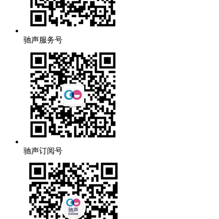
驰声服务号
驰声订阅号