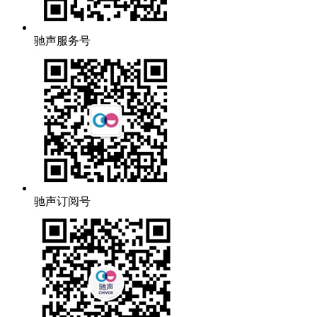
驰声服务号
驰声订阅号