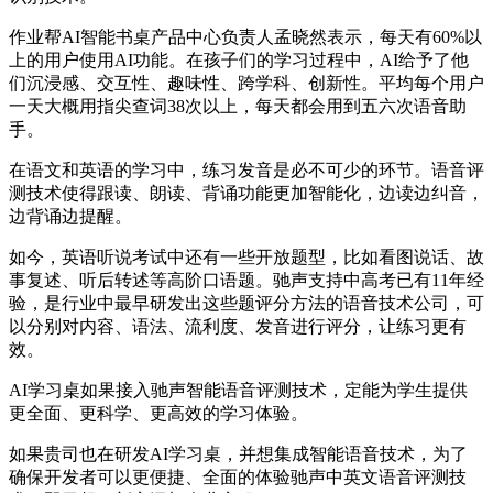
作业帮AI智能书桌产品中心负责人孟晓然表示，每天有60%以
上的用户使用AI功能。在孩子们的学习过程中，AI给予了他
们沉浸感、交互性、趣味性、跨学科、创新性。平均每个用户
一天大概用指尖查词38次以上，每天都会用到五六次语音助
手。
在语文和英语的学习中，练习发音是必不可少的环节。语音评
测技术使得跟读、朗读、背诵功能更加智能化，边读边纠音，
边背诵边提醒。
如今，英语听说考试中还有一些开放题型，比如看图说话、故
事复述、听后转述等高阶口语题。驰声支持中高考已有11年经
验，是行业中最早研发出这些题评分方法的语音技术公司，可
以分别对内容、语法、流利度、发音进行评分，让练习更有
效。
AI学习桌如果接入驰声智能语音评测技术，定能为学生提供
更全面、更科学、更高效的学习体验。
如果贵司也在研发AI学习桌，并想集成智能语音技术，为了
确保开发者可以更便捷、全面的体验驰声中英文语音评测技