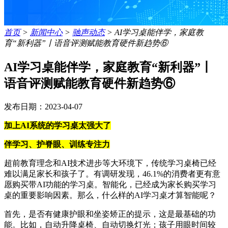
首页
>
新闻中心
>
驰声动态
>
AI学习桌能伴学，家庭教
育“新利器”丨语音评测赋能教育硬件新趋势⑥
AI学习桌能伴学，家庭教育“新利器”丨
语音评测赋能教育硬件新趋势⑥
发布日期：2023-04-07
加上AI系统的学习桌太强大了
伴学习、护脊眼、训练专注力
超前教育理念和AI技术进步等大环境下，传统学习桌椅已经
难以满足家长和孩子了。有调研发现，46.1%的消费者更有意
愿购买带AI功能的学习桌。智能化，已经成为家长购买学习
桌的重要影响因素。那么，什么样的AI学习桌才算智能呢？
首先，是否有健康护眼和坐姿矫正的提示，这是最基础的功
能。比如，自动升降桌椅、自动切换灯光；孩子用眼时间较