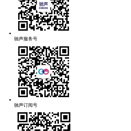
驰声服务号
驰声订阅号