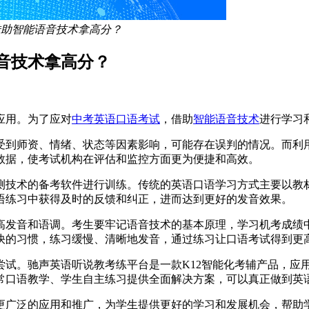
借助智能语音技术拿高分？
音技术拿高分？
应用。为了应对
中考英语口语考试
，借助
智能语音技术
进行学习
受到师资、情绪、状态等因素影响，可能存在误判的情况。而利
数据，使考试机构在评估和监控方面更为便捷和高效。
测技术的备考软件进行训练。传统的英语口语学习方式主要以教
语练习中获得及时的反馈和纠正，进而达到更好的发音效果。
高发音和语调。考生要牢记语音技术的基本原理，学习机考成绩
快的习惯，练习缓慢、清晰地发音，通过练习让口语考试得到更
尝试。驰声英语听说教考练平台是一款K12智能化考辅产品，应
常口语教学、学生自主练习提供全面解决方案，可以真正做到英语
更广泛的应用和推广，为学生提供更好的学习和发展机会，帮助