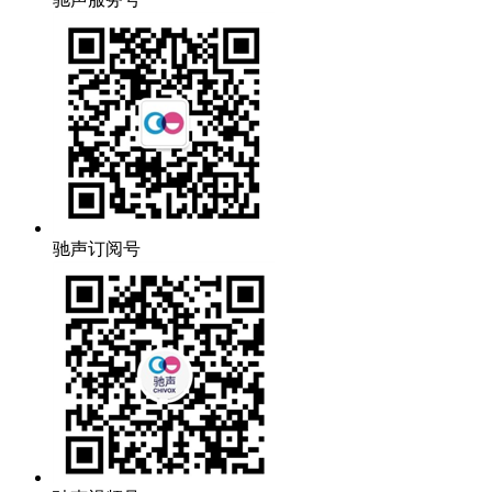
驰声订阅号