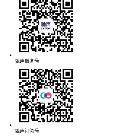
驰声服务号
驰声订阅号