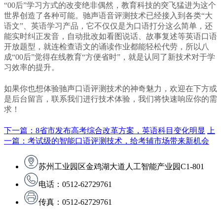
“00后”学习方式的改变绝非偶然，教育科技的突飞猛进为这个
世界创造了各种可能。
驰声语音评测技术已经接入到各类“大
语文”、英语学习产品，它不仅仅是为口语打分这么简单，还
能实时纠正发音，自动批改如看图说话、故事复述等英语口语
开放题型，就连检查语文的诵读作业都能轻松代劳，所以八
成“00后”觉得在线教育“方便省时”，就是认同了新技术对于学
习效率的提升。
如果你也想体验驰声口语评测技术的神奇魅力，欢迎在下方或
是后台留言，联系我们进行技术体验，我们将快速响应你的需
求！
下一篇：8省市发布高考综合改革方案，英语科目变化明显
上
一篇：考试级的智能口语评测技术，给考辅市场带来新机会
苏州工业园区金鸡湖大道人工智能产业园C1-801
电话：0512-62729761
传真：0512-62729761