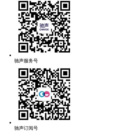
驰声服务号
驰声订阅号