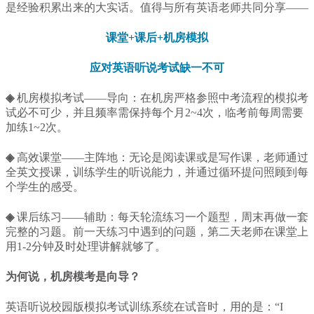
是经验积累出来的大实话。值得与所有英语老师共同分享——
课堂+课后+机房模拟
应对英语听说考试缺一不可
◈
机房模拟考试——导向：在机房严格参照中考流程的模拟考
试必不可少，并且频率需保持每个月2~4次，临考前每周需要
加练1~2次。
◈
高效课堂——主阵地：无论是阅读课或是写作课，老师通过
全英文授课，训练学生的听说能力，并通过循环提问照顾到每
个学生的感受。
◈
课后练习——辅助：每天轮流练习一个题型，周末再做一套
完整的习题。前一天练习中遇到的问题，第二天老师在课堂上
用1-2分钟及时处理讲解就够了。
为何说，机房模考是向导？
英语听说校园版模拟考试训练系统在试音时，用的是：“I