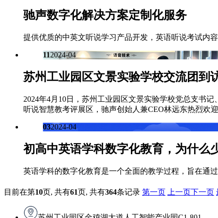
驰声数字化解决方案定制化服务
提供优质的中英文听说学习产品开发，英语听说考试内容
11
2024-04
苏州工业园区文景实验学校交流团到
2024年4月10日，苏州工业园区文景实验学校党总支
听说智慧教考评展区，驰声创始人兼CEO林远东热烈欢
03
2024-04
初高中英语学科数字化教育，为什么
英语学科的数字化教育是一个全面的教学过程，旨在通过
目前在第
10
页,
共有
61
页,
共有
364
条记录
第一页
上一页
下一页
苏州工业园区金鸡湖大道人工智能产业园C1-801