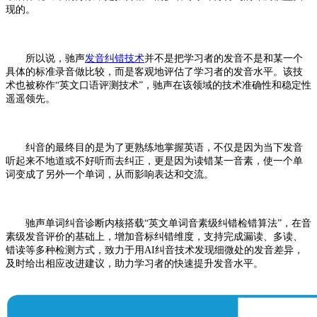
现的。
所以说，驰声
发音纠错
技术
并不是把学习者的发音不是和某一个
具体的标准录音做比较，而是客观地评估了学习者的发音水平。该技
术也被称作
“英文口语评测技术”，驰声在该领域的技术准确性和稳定性
遥遥领先。
纠音
的最终目的
是为了更熟练地掌握英语
，
不仅是因为当下发音
听起来不地道或不好听而去纠正，更是因为读错某一音素，使一个单
词变成了另外一个单词，从而影响表达和交流。
驰声单词纠音诊断内核
搭载
“英文单词音素级纠错检错算法”，在音
素级发音评价的基础上，增加音标纠错维度，支持完成漏读、多读、
错读等多种检测方式，致力于用AI纠音技术发现细微处的发音差异，
及时给出相应改进建议，助力学习者的快速提升发音水平。