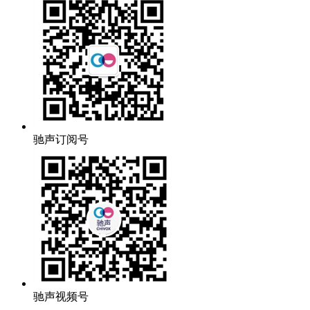
驰声订阅号
驰声视频号