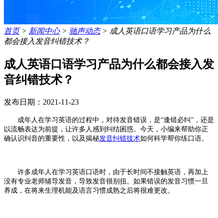
首页
>
新闻中心
>
驰声动态
>
成人英语口语学习产品为什么
都会接入发音纠错技术？
成人英语口语学习产品为什么都会接入发
音纠错技术？
发布日期：2021-11-23
成年人
在学习英语的过程中，对待发音错误
，
是
“逢错必纠”，还是
以流畅表达为前提，让许多
人感到纠结困惑
。
今天，小编来
帮助
你
正
确认识纠音的重要性，以及揭秘
发音纠错
技术
如何科学帮你练口语
。
许多成年人在学习英语口语时，由于长时间不接触英语，再加上
没有专业老师辅导发音，导致发音很别扭。
如果错误的发音习惯一旦
养成，在将来生理机能及语言习惯成熟之后将很难更改。