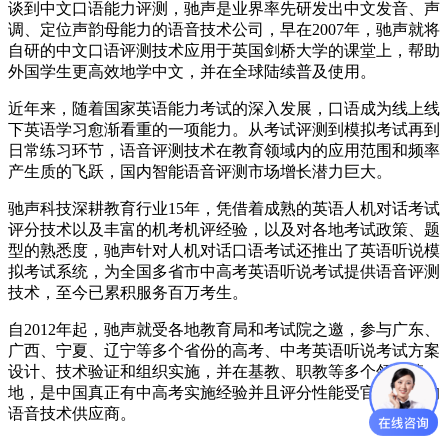
谈到中文口语能力评测，驰声是业界率先研发出中文发音、声
调、定位声韵母能力的语音技术公司，早在2007年，驰声就将
自研的中文口语评测技术应用于英国剑桥大学的课堂上，帮助
外国学生更高效地学中文，并在全球陆续普及使用。
近年来，随着国家英语能力考试的深入发展，口语成为线上线
下英语学习愈渐看重的一项能力。从考试评测到模拟考试再到
日常练习环节，语音评测技术在教育领域内的应用范围和频率
产生质的飞跃，国内智能语音评测市场增长潜力巨大。
驰声科技深耕教育行业15年，凭借着成熟的英语人机对话考试
评分技术以及丰富的机考机评经验，以及对各地考试政策、题
型的熟悉度，驰声针对人机对话口语考试还推出了英语听说模
拟考试系统，为全国多省市中高考英语听说考试提供语音评测
技术，至今已累积服务百万考生。
自2012年起，驰声就受各地教育局和考试院之邀，参与广东、
广西、宁夏、辽宁等多个省份的高考、中考英语听说考试方案
设计、技术验证和组织实施，并在基教、职教等多个领域落
地，是中国真正有中高考实施经验并且评分性能受官方认可的
语音技术供应商。