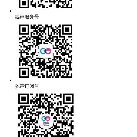
驰声服务号
驰声订阅号