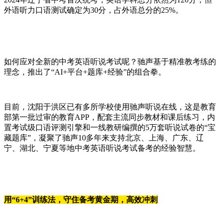
外语听力口语测试确定为30分，占外语总分的25%。
如何应对全新的中考英语听说考试呢？驰声基于精准教考练的
理念，推出了“AI+平台+题库+经验”的组合拳。
目前，沈阳于洪区已有多所学校使用驰声听说在线，这是教育
部第一批过审的教育APP，配套主流同步教材和课后练习，内
置考试级口语评测引擎和一线教研编撰的5万套听说试卷的“宝
藏题库”，凝聚了驰声10多年来支持北京、上海、广东、辽
宁、湖北、宁夏等地中考英语听说考试备考的经验智慧。
用“6+4”训练法，守住备考黄金期，高效冲刺