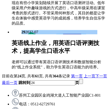
现在有些小学策划陆续开展了英语口语测评活动。低年
级采用户外趣味游戏的方式进行，中高年级采用在课室
考查的形式进行。不管采用何种形式，其目的都是让学
生在体验中感受英语学习的成就感，培养学生自信乐学
的品质。
29
2022-07
英语线上作业，用英语口语评测技
术，提高学生口语水平
老师可以通过带有英语口语评测技术和数据智能分析
的“线上作业系统”，助力学生英语口语能力的培养。
目前在第
24
页,
共有
61
页,
共有
364
条记录
第一页
上一页
下一页
最后一页
跳转到
页
苏州工业园区金鸡湖大道人工智能产业园C1-801
电话：0512-62729761